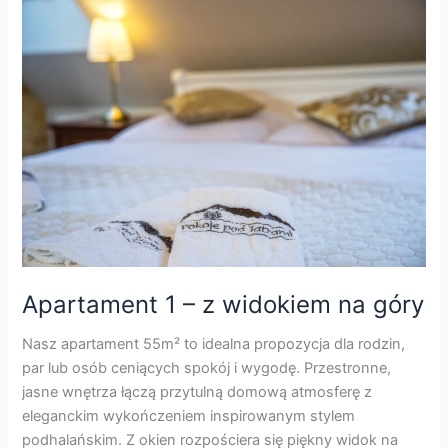
Apartament
1
–
z
widokiem
na
góry
Apartament 1 – z widokiem na góry
Nasz apartament 55m² to idealna propozycja dla rodzin,
par lub osób ceniących spokój i wygodę. Przestronne,
jasne wnętrza łączą przytulną domową atmosferę z
eleganckim wykończeniem inspirowanym stylem
podhalańskim. Z okien rozpościera się piękny widok na