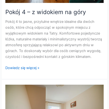
Pokój 4 – z widokiem na góry
Pokój 4 to jasne, przytulne wnętrze idealne dla dwóch
osób, które chcą odpocząć w spokojnym miejscu z
wyjątkowym widokiem na Tatry. Komfortowe pojedyncze
łóżka, naturalne materiały i minimalistyczny wystrój tworzą
atmosferę sprzyjającą relaksowi po aktywnym dniu w
górach. To doskonały wybór dla osób ceniących wygodę,
czystość i bezpośredni kontakt z górskim klimatem.
Dowiedz się więcej »
Pokój
3
–
z