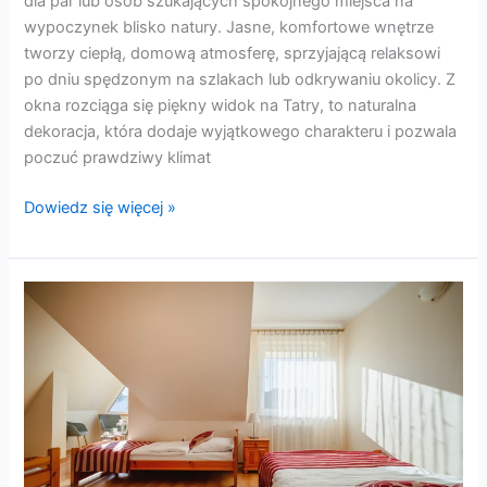
dla par lub osób szukających spokojnego miejsca na
wypoczynek blisko natury. Jasne, komfortowe wnętrze
tworzy ciepłą, domową atmosferę, sprzyjającą relaksowi
po dniu spędzonym na szlakach lub odkrywaniu okolicy. Z
okna rozciąga się piękny widok na Tatry, to naturalna
dekoracja, która dodaje wyjątkowego charakteru i pozwala
poczuć prawdziwy klimat
Dowiedz się więcej »
Pokój
1
–
Rodzinny
z
widokiem
na
góry