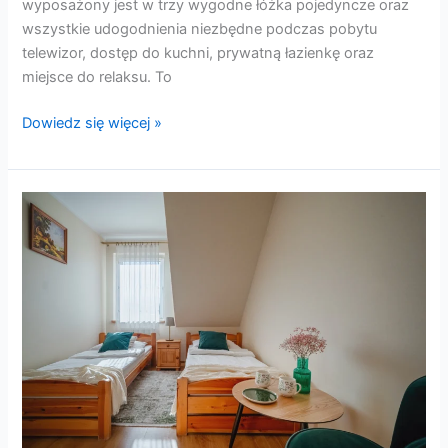
wyposażony jest w trzy wygodne łóżka pojedyncze oraz
wszystkie udogodnienia niezbędne podczas pobytu
telewizor, dostęp do kuchni, prywatną łazienkę oraz
miejsce do relaksu. To
Dowiedz się więcej »
Pokój
4
–
z
widokiem
na
góry