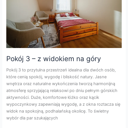
widokiem
na
góry
Pokój 3 – z widokiem na góry
Pokój 3 to przytulna przestrzeń idealna dla dwóch osób,
które cenią spokój, wygodę i bliskość natury. Jasne
wnętrza oraz naturalne wykończenia tworzą harmonijną
atmosferę sprzyjającą relaksowi po dniu pełnym górskich
aktywności. Duże, komfortowe łóżko oraz kącik
wypoczynkowy zapewniają wygodę, a z okna roztacza się
widok na spokojną, podhalańską okolicę. To świetny
wybór dla par szukających