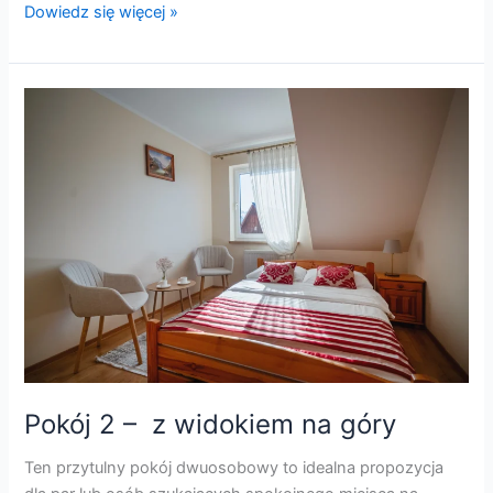
Dowiedz się więcej »
Pokój
2
–
z
widokiem
na
góry
Pokój 2 – z widokiem na góry
Ten przytulny pokój dwuosobowy to idealna propozycja