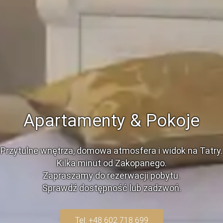
Apartamenty & Pokoje
Przytulne wnętrza, domowa atmosfera i widok na Tatry.
Kilka minut od Zakopanego.
Zapraszamy do rezerwacji pobytu.
Sprawdź dostępność lub zadzwoń.
Tel: +48 602 718 699