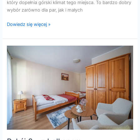
który dopełnia górski klimat tego miejsca. To bardzo dobry
wybór zarówno dla par, jak i małych
Dowiedz się więcej »
Pokój
8
–
z
balkonem