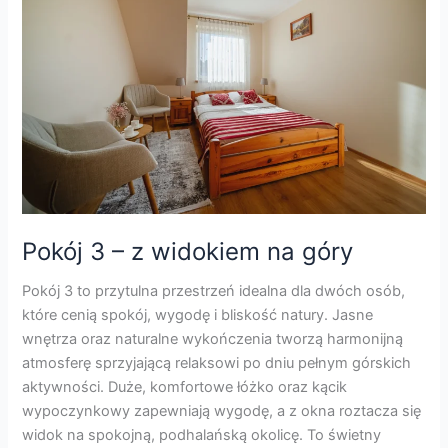
–
z
widokiem
na
góry
Pokój 3 – z widokiem na góry
Pokój 3 to przytulna przestrzeń idealna dla dwóch osób,
które cenią spokój, wygodę i bliskość natury. Jasne
wnętrza oraz naturalne wykończenia tworzą harmonijną
atmosferę sprzyjającą relaksowi po dniu pełnym górskich
aktywności. Duże, komfortowe łóżko oraz kącik
wypoczynkowy zapewniają wygodę, a z okna roztacza się
widok na spokojną, podhalańską okolicę. To świetny