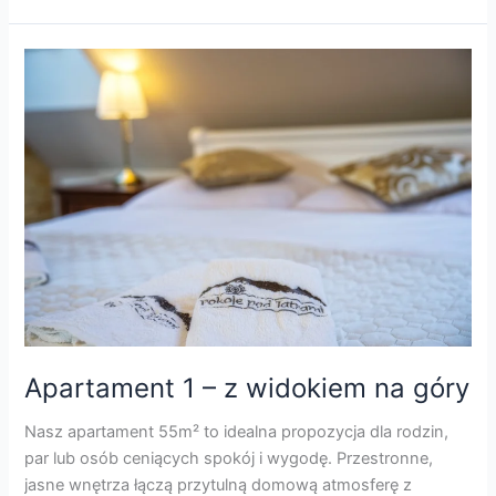
Apartament
1
–
z
widokiem
na
góry
Apartament 1 – z widokiem na góry
Nasz apartament 55m² to idealna propozycja dla rodzin,
par lub osób ceniących spokój i wygodę. Przestronne,
jasne wnętrza łączą przytulną domową atmosferę z