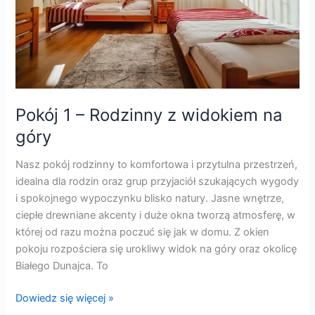
na
góry
Pokój 1 – Rodzinny z widokiem na
góry
Nasz pokój rodzinny to komfortowa i przytulna przestrzeń,
idealna dla rodzin oraz grup przyjaciół szukających wygody
i spokojnego wypoczynku blisko natury. Jasne wnętrze,
ciepłe drewniane akcenty i duże okna tworzą atmosferę, w
której od razu można poczuć się jak w domu. Z okien
pokoju rozpościera się urokliwy widok na góry oraz okolicę
Białego Dunajca. To
Dowiedz się więcej »