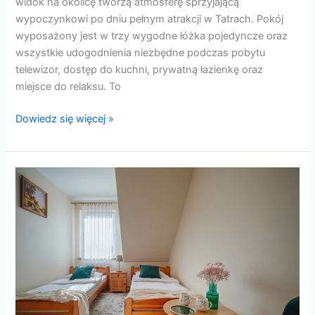
widok na okolicę tworzą atmosferę sprzyjającą
wypoczynkowi po dniu pełnym atrakcji w Tatrach. Pokój
wyposażony jest w trzy wygodne łóżka pojedyncze oraz
wszystkie udogodnienia niezbędne podczas pobytu
telewizor, dostęp do kuchni, prywatną łazienkę oraz
miejsce do relaksu. To
Dowiedz się więcej »
Pokój
4
–
z
widokiem
na
góry