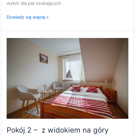
wybór dla par szukających
Dowiedz się więcej »
Pokój
2
–
z
widokiem
na
góry
Pokój 2 – z widokiem na góry