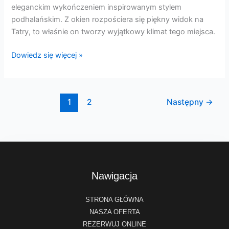
eleganckim wykończeniem inspirowanym stylem
podhalańskim. Z okien rozpościera się piękny widok na
Tatry, to właśnie on tworzy wyjątkowy klimat tego miejsca.
Dowiedz się więcej »
1
2
Następny
→
Nawigacja
STRONA GŁÓWNA
NASZA OFERTA
REZERWUJ ONLINE