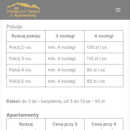
Przejdź
Main
do
Men
treści
Pokoje
Rodzaj pokoju
3 noclegi
4 noclegi
Pokój 2-os.
min. 4 noclegi
120 zł / os
Pokój 3-os.
min. 4 noclegi
110 zł / os
Pokój 4-os.
min. 4 noclegi
90 zł / os
Pokój 5-os.
min. 4 noclegi
80 zł / os
Dzieci:
do 3 lat – bezpłatnie, od 3 do 13 lat – 50 zł
Apartamenty
Rodzaj
Cena przy 3
Cena przy 4