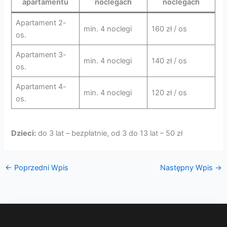
apartamentu
noclegach
noclegach
Apartament 2-
min. 4 noclegi
160 zł / os
os.
Apartament 3-
min. 4 noclegi
140 zł / os
os.
Apartament 4-
min. 4 noclegi
120 zł / os
os.
Dzieci:
do 3 lat – bezpłatnie, od 3 do 13 lat – 50 zł
←
Poprzedni Wpis
Następny Wpis
→